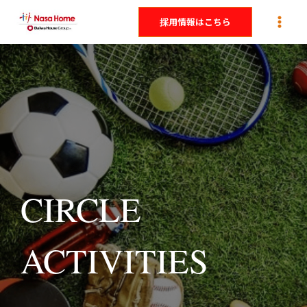
内
採用情報はこちら
容
を
ス
キ
ッ
プ
CIRCLE
ACTIVITIES