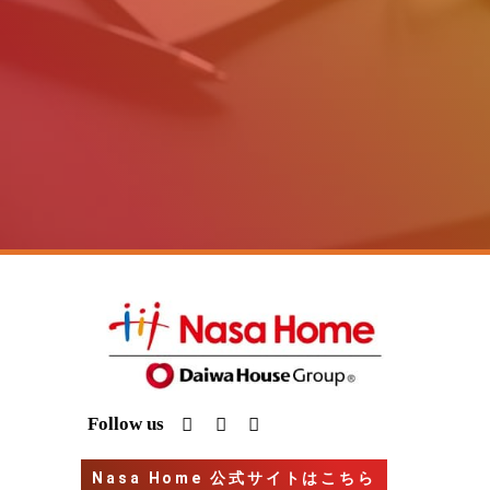
I
Y
G
Follow us
n
o
o
s
u
o
t
t
g
Nasa Home 公式サイトはこちら