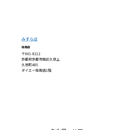
みずらぼ
桂南店
〒601-8212
京都府京都市南区久世上
久世町485
ダイエー桂南店1階
詳しくはこち
ら