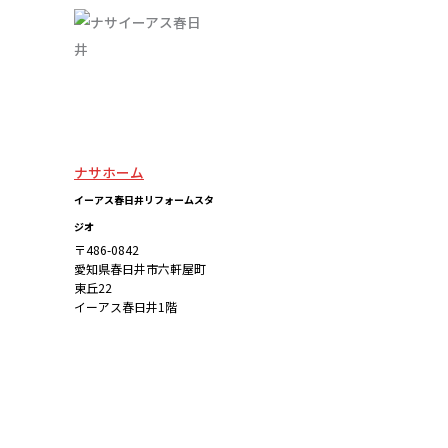
ナサホーム
イーアス春日井リフォームスタ
ジオ
〒486-0842
愛知県春日井市六軒屋町
東丘22
イーアス春日井1階
詳しくはこち
ら