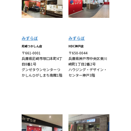
みずらぼ
みずらぼ
尼崎つかしん店
HDC神戸店
〒661-0001
〒650-0044
兵庫県尼崎市塚口本町4丁
兵庫県神戸市中央区東川
目8番1号
崎町1丁目2番2号
グンゼタウンセンターつ
ハウジング・デザイン・
かしんひがしまち南館1階
センター神戸3階
詳しくはこち
詳しくはこち
ら
ら