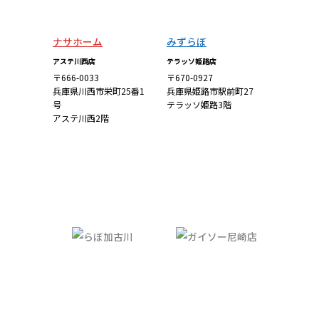
ナサホーム
みずらぼ
アステ川西店
テラッソ姫路店
〒666-0033
〒670-0927
兵庫県川西市栄町25番1
兵庫県姫路市駅前町27
号
テラッソ姫路3階
アステ川西2階
詳しくはこち
詳しくはこち
ら
ら