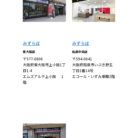
みずらぼ
みずらぼ
東大阪店
和泉中央店
〒577-0806
〒594-0041
大阪府東大阪市上小阪1丁
大阪府和泉市いぶき野五
目1-4
丁目1番14号
エムズアルテ上小阪 1
エコール・いずみ東館2階
階
詳しくはこち
詳しくはこち
ら
ら