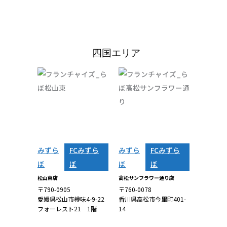
ら
四国エリア
みずら
FCみずら
みずら
FCみずら
ぼ
ぼ
ぼ
ぼ
松山東店
高松サンフラワー通り店
〒790-0905
〒760-0078
愛媛県松山市樽味4-9-22
香川県高松市今里町401-
フォーレスト21 1階
14