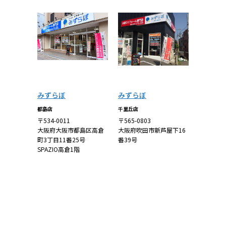
みずらぼ
みずらぼ
都島店
千里丘店
〒534-0011
〒565-0803
大阪府大阪市都島区高倉
大阪府吹田市新芦屋下16
町3丁目11番25号
番39号
SPAZIO高倉1階
詳しくはこち
詳しくはこち
ら
ら