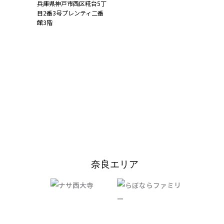
兵庫県神戸市西区糀台5丁
目2番3号プレンティ二番
館3階
詳しくはこち
ら
奈良エリア