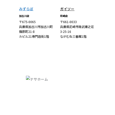
みずらぼ
ガイソー
加古川店
尼崎店
〒675-0065
〒661-0033
兵庫県加古川市加古川町
兵庫県尼崎市南武庫之荘
篠原町21-8
3-25-16
カピル21専門店街1階
ながむね三番館1階
詳しくはこち
詳しくはこち
ら
ら