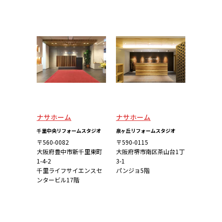
詳しくはこち
詳しくはこち
ら
ら
ナサホーム
ナサホーム
千里中央リフォームスタジオ
泉ヶ丘リフォームスタジオ
〒560-0082
〒590-0115
大阪府豊中市新千里東町
大阪府堺市南区茶山台1丁
1-4-2
3-1
千里ライフサイエンスセ
パンジョ5階
ンタービル17階
詳しくはこち
詳しくはこち