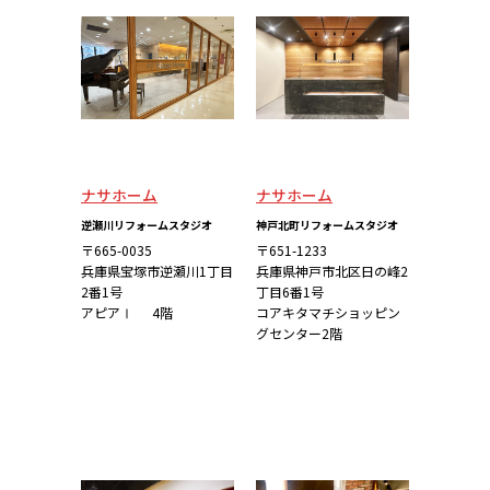
ナサホーム
ナサホーム
逆瀬川リフォームスタジオ
神戸北町リフォームスタジオ
〒665-0035
〒651-1233
兵庫県宝塚市逆瀬川1丁目
兵庫県神戸市北区日の峰2
2番1号
丁目6番1号
アピアⅠ 4階
コアキタマチショッピン
グセンター2階
詳しくはこち
詳しくはこち
ら
ら