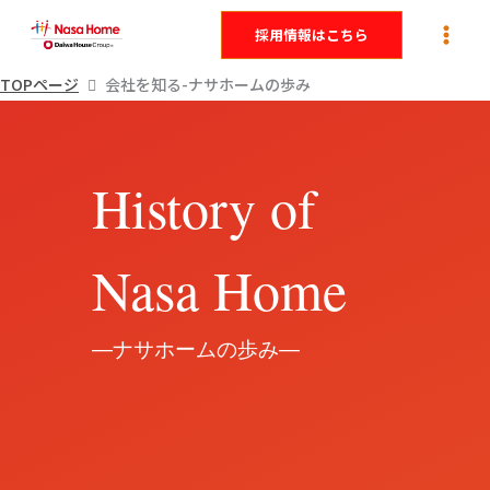
内
採用情報はこちら
容
を
TOPページ
会社を知る-ナサホームの歩み
ス
キ
ッ
History of
プ
Nasa Home
―ナサホームの歩み―