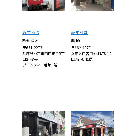
みずらぼ
みずらぼ
西神中央店
夙川店
〒651-2273
〒662-0977
兵庫県神戸市西区糀台5丁
兵庫県西宮市神楽町8-12
目2番3号
LUXE夙川1階
プレンティ二番館3階
詳しくはこち
詳しくはこち
ら
ら