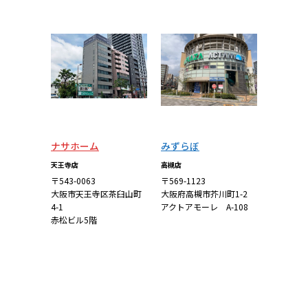
ら
ら
ナサホーム
みずらぼ
天王寺店
高槻店
〒543-0063
〒569-1123
大阪市天王寺区茶臼山町
大阪府高槻市芥川町1-2
4-1
アクトアモーレ A-108
赤松ビル5階
詳しくはこち
詳しくはこち
ら
ら