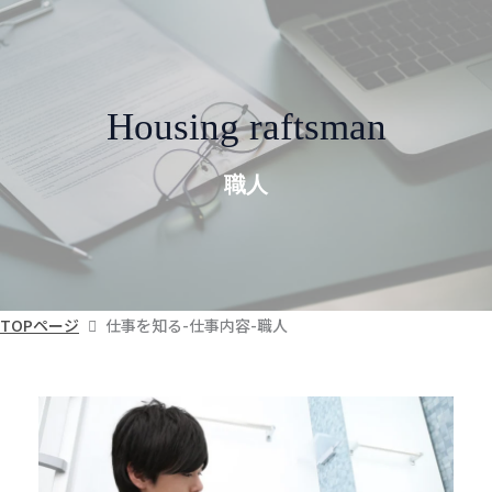
内
容
を
ス
H
ousing
raftsman
キ
ッ
職人
プ
TOPページ
仕事を知る-仕事内容-職人