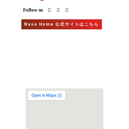
I
Y
G
Follow us
n
o
o
s
u
o
t
t
g
Nasa Home 公式サイトはこちら
a
u
l
g
b
e
r
e
a
m