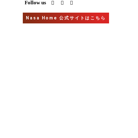
I
Y
G
Follow us
n
o
o
s
u
o
t
t
g
Nasa Home 公式サイトはこちら
a
u
l
g
b
e
r
e
a
m