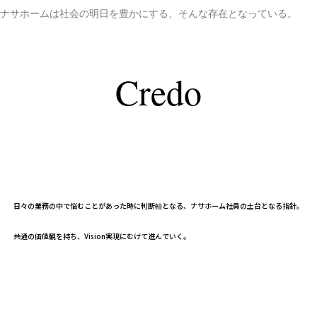
ナサホームは社会の明日を豊かにする、そんな存在となっている。
Credo
価値観・行動指針
ナサホーム・ベーシック
日々の業務の中で悩むことがあった時に判断軸となる、ナサホーム社員の土台となる指針。
共通の価値観を持ち、Vision実現にむけて進んでいく。