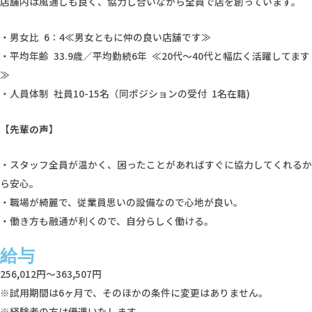
店舗内は風通しも良く、協力し合いながら全員で店を創っています。
・男女比 6：4≪男女ともに仲の良い店舗です≫
・平均年齢 33.9歳／平均勤続6年 ≪20代～40代と幅広く活躍してます
≫
・人員体制 社員10-15名（同ポジションの受付 1名在籍)
【先輩の声】
・スタッフ全員が温かく、困ったことがあればすぐに協力してくれるか
ら安心。
・職場が綺麗で、従業員思いの設備なので心地が良い。
・働き方も融通が利くので、自分らしく働ける。
給与
256,012円～363,507円
※試用期間は6ヶ月で、そのほかの条件に変更はありません。
※経験者の方は優遇いたします。