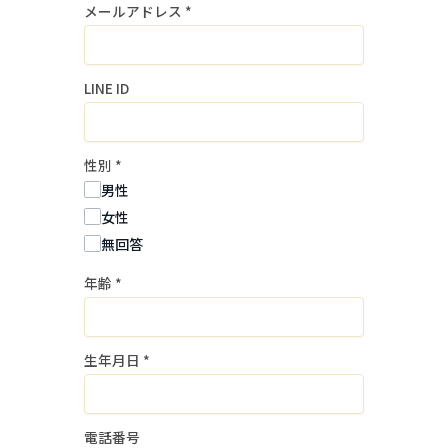
メールアドレス
*
当社は、個人情報を採用募集選考および
入社手続の実施に必要な範囲内で利用し
ます。
LINE ID
当社は、個人情報を同意なく上記以外の
目的で利用しません。
性別
*
２．個人情報の提供
男性
当社は、個人情報を事前に本人の同意を
女性
得ることなく、第三者に提供しません。
無回答
年齢
*
３．個人情報の委託
当社は、採用業務に関する個人情報の取
扱いを他の事業者に委託しません。
生年月日
*
４．個人情報の安全管理
個人情報の漏洩等がなされないよう、適
電話番号
切に安全管理対策を実施します。