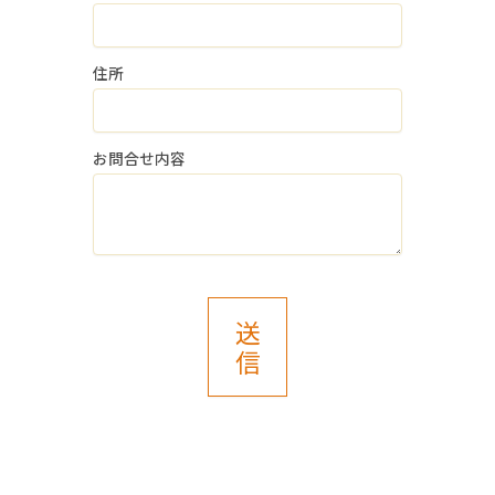
５．個人情報の任意性
住所
当社に個人情報を提供いただくことは、
ご本人様の任意のご意思によります。
ただし、ご本人様が個人情報の提供を拒
お問合せ内容
否された場合は、上記１．個人情報の取
得・利用目的に記載の業務に支障をきた
し、採用選考の対象外となる場合がござ
いますのでご了承ください。
また、これによりご本人様が被った損害
送
（逸失利益を含む）、不利益等につい
信
て、当社は何らの賠償責任等を負いませ
ん。
６．開示等の受付・窓口
ご提供いただいた保有個人データについ