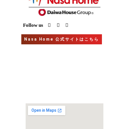
I
Y
G
Follow us
n
o
o
s
u
o
t
t
g
Nasa Home 公式サイトはこちら
a
u
l
g
b
e
r
e
a
m