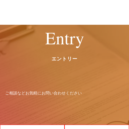
ては、開示等（利用目的の通知、開示、
内容の訂正・追加または削除、利用停
止、消去および第三者提供の停止）のご
請求ができます。
Entry
お申し出は、以下の窓口にて受付けま
す。
また、個々の選考・評価結果に関する情
報の開示には応じかねますので予めご了
エントリー
承願います。
【お問い合わせ窓口】
窓口の名称：個人情報お問合わせ窓口
ご相談などお気軽に
お問い合わせください
お問合わせ窓口：林 智代
住所：大阪府大阪市北区角田町8-1 大阪
梅田ツインタワーズ・ノース17F
電話：0120-732-440