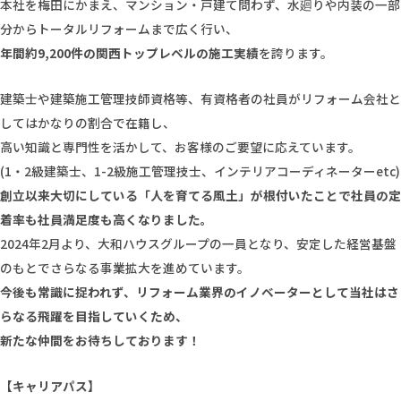
本社を梅田にかまえ、マンション・戸建て問わず、水廻りや内装の一部
分からトータルリフォームまで広く行い、
年間約9,200件の関西トップレベルの施工実績
を誇ります。
建築士や建築施工管理技師資格等、有資格者の社員がリフォーム会社と
してはかなりの割合で在籍し、
高い知識と専門性を活かして、お客様のご要望に応えています。
(1・2級建築士、1-2級施工管理技士、インテリアコーディネーターetc)
創立以来大切にしている「人を育てる風土」が根付いたことで社員の定
着率も社員満足度も高くなりました。
2024年2月より、大和ハウスグループの一員となり、安定した経営基盤
のもとでさらなる事業拡大を進めています。
今後も常識に捉われず、リフォーム業界のイノベーターとして当社はさ
らなる飛躍を目指していくため、
新たな仲間をお待ちしております！
【キャリアパス】