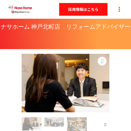
内
採用情報はこちら
容
を
ナサホーム 神戸北町店 リフォームアドバイザー
ス
キ
ッ
プ