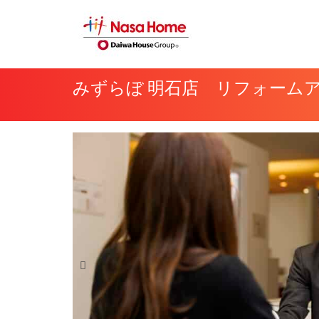
内
容
を
ス
みずらぼ 明石店 リフォーム
キ
ッ
プ