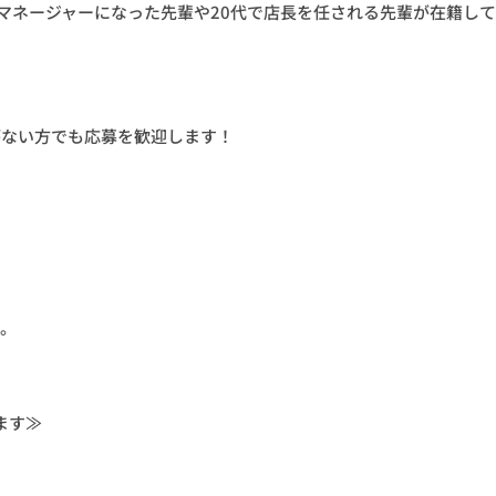
マネージャーになった先輩や20代で店長を任される先輩が在籍し
がない方でも応募を歓迎します！
す。
ます≫