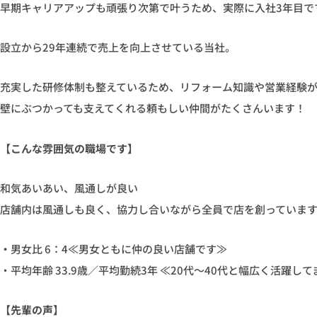
早期キャリアアップも頑張り次第で叶うため、実際に入社3年目で
設立から29年連続で売上を向上させている当社。
充実した研修体制も整えているため、リフォーム知識や営業経験
壁にぶつかっても支えてくれる頼もしい仲間がたくさんいます！
【こんな雰囲気の職場です】
和気あいあい、風通しが良い
店舗内は風通しも良く、協力し合いながら全員で店を創っていま
・
男女比 6：4≪男女ともに仲の良い店舗です≫
・平均年齢 33.9歳／平均勤続3年 ≪20代〜40代と幅広く活躍して
【先輩の声】