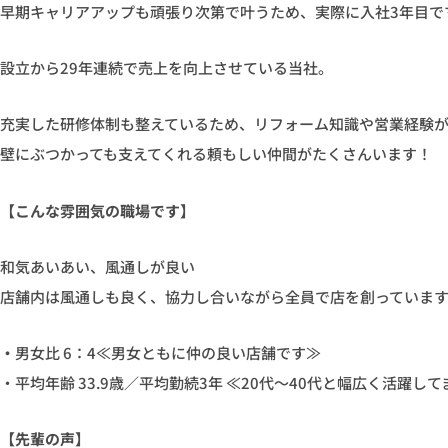
早期キャリアアップも頑張り次第で叶うため、実際に入社3年目で
設立から29年連続で売上を向上させている当社。
充実した研修体制も整えているため、リフォーム知識や営業経験
壁にぶつかっても支えてくれる頼もしい仲間がたくさんいます！
【こんな雰囲気の職場です】
和気あいあい、風通しが良い
店舗内は風通しも良く、協力し合いながら全員で店を創っていま
・
男女比 6：4≪男女ともに仲の良い店舗です≫
・平均年齢 33.9歳／平均勤続3年 ≪20代〜40代と幅広く活躍して
【先輩の声】