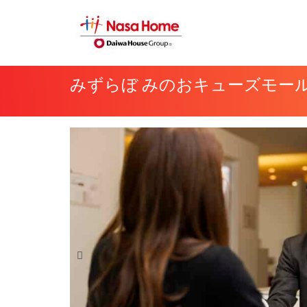
内
容
を
ス
みずらぼ みのおキューズ
キ
ッ
プ