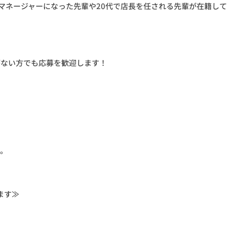
マネージャーになった先輩や20代で店長を任される先輩が在籍し
がない方でも応募を歓迎します！
す。
ます≫