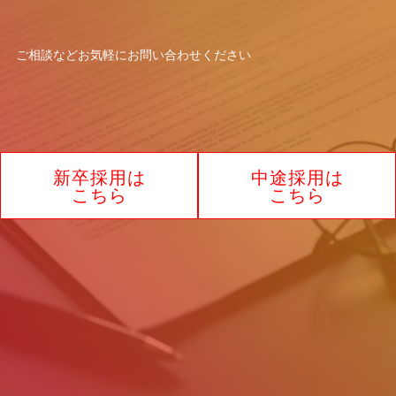
【お問い合わせ窓口】
窓口の名称：個人情報お問合わせ窓口
ご相談などお気軽に
お問い合わせください
お問合わせ窓口：林 智代
住所：大阪府大阪市北区角田町8-1 大阪
梅田ツインタワーズ・ノース17F
電話：0120-732-440
新卒採用は
中途採用は
制定2025年7月1日
こちら
こちら