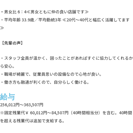
・
男女比 6：4≪男女ともに仲の良い店舗です≫
・平均年齢 33.9歳／平均勤続3年 ≪20代〜40代と幅広く活躍してます
≫
【先輩の声】
・スタッフ全員が温かく、困ったことがあればすぐに協力してくれるか
ら安心。
・職場が綺麗で、従業員思いの設備なので心地が良い。
・働き方も融通が利くので、自分らしく働ける。
給与
256,012円～363,507円
※固定残業代￥ 60,012円～84,507円（40時間相当分）を含む。40時間
を超える残業代は追加で支給する。