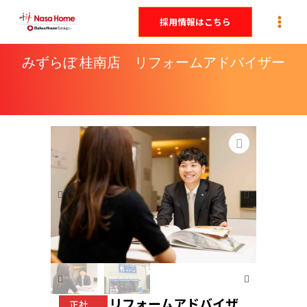
内
採用情報はこちら
容
を
みずらぼ 桂南店 リフォームアドバイザー
ス
キ
ッ
プ
リフォームアドバイザ
正社