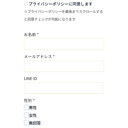
に基づき、適切に管理・運用致します。
プライバシーポリシーに同意します
当社求人へのご応募にあたっては、本方
※プライバシーポリシーを最後までスクロールする
針及び「プライバシーポリシー」をよく
と同意チェックが可能になります
お読みになり、これらへ同意して頂く必
お名前
*
要があります。
１．個人情報の取得・利用目的
メールアドレス
*
当社は、個人情報を採用募集選考および
入社手続の実施に必要な範囲内で利用し
ます。
LINE ID
当社は、個人情報を同意なく上記以外の
目的で利用しません。
性別
*
２．個人情報の提供
男性
当社は、個人情報を事前に本人の同意を
女性
得ることなく、第三者に提供しません。
無回答