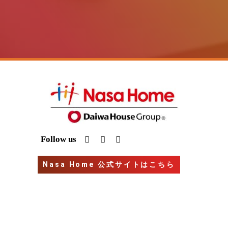
I
Y
G
Follow us
n
o
o
s
u
o
t
t
g
Nasa Home 公式サイトはこちら
a
u
l
g
b
e
r
e
a
m