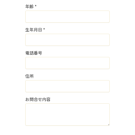
年齢
*
３．個人情報の委託
当社は、採用業務に関する個人情報の取
扱いを他の事業者に委託しません。
生年月日
*
４．個人情報の安全管理
個人情報の漏洩等がなされないよう、適
電話番号
切に安全管理対策を実施します。
５．個人情報の任意性
住所
当社に個人情報を提供いただくことは、
ご本人様の任意のご意思によります。
ただし、ご本人様が個人情報の提供を拒
お問合せ内容
否された場合は、上記１．個人情報の取
得・利用目的に記載の業務に支障をきた
し、採用選考の対象外となる場合がござ
いますのでご了承ください。