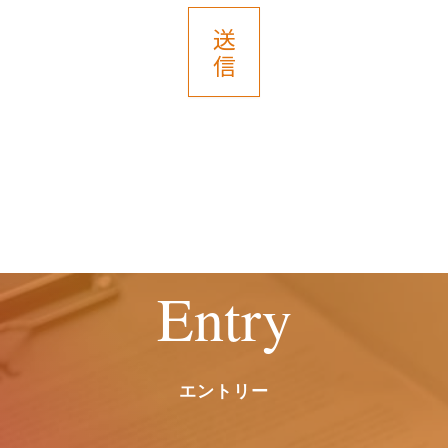
また、これによりご本人様が被った損害
送
（逸失利益を含む）、不利益等につい
信
て、当社は何らの賠償責任等を負いませ
ん。
６．開示等の受付・窓口
ご提供いただいた保有個人データについ
ては、開示等（利用目的の通知、開示、
内容の訂正・追加または削除、利用停
止、消去および第三者提供の停止）のご
請求ができます。
Entry
お申し出は、以下の窓口にて受付けま
す。
また、個々の選考・評価結果に関する情
報の開示には応じかねますので予めご了
エントリー
承願います。