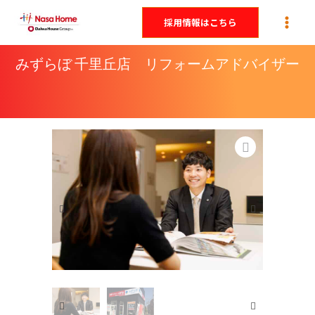
内
採用情報はこちら
容
を
みずらぼ 千里丘店 リフォームアドバイザー
ス
キ
ッ
プ