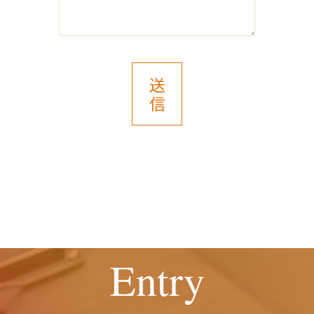
得・利用目的に記載の業務に支障をきた
し、採用選考の対象外となる場合がござ
いますのでご了承ください。
また、これによりご本人様が被った損害
送
（逸失利益を含む）、不利益等につい
信
て、当社は何らの賠償責任等を負いませ
ん。
６．開示等の受付・窓口
ご提供いただいた保有個人データについ
ては、開示等（利用目的の通知、開示、
内容の訂正・追加または削除、利用停
止、消去および第三者提供の停止）のご
請求ができます。
Entry
お申し出は、以下の窓口にて受付けま
す。
また、個々の選考・評価結果に関する情