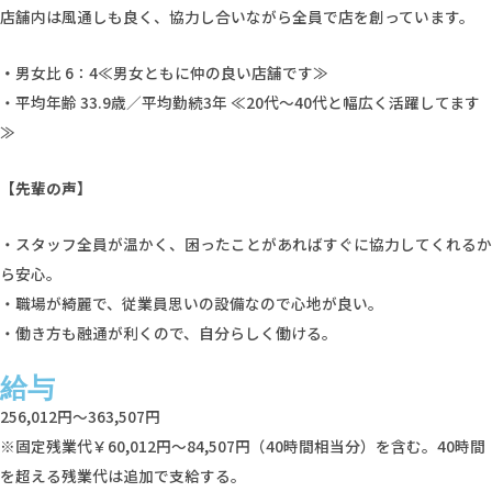
店舗内は風通しも良く、協力し合いながら全員で店を創っています。
・
男女比 6：4≪男女ともに仲の良い店舗です≫
・平均年齢 33.9歳／平均勤続3年 ≪20代〜40代と幅広く活躍してます
≫
【先輩の声】
・スタッフ全員が温かく、困ったことがあればすぐに協力してくれるか
ら安心。
・職場が綺麗で、従業員思いの設備なので心地が良い。
・働き方も融通が利くので、自分らしく働ける。
給与
256,012円～363,507円
※固定残業代￥60,012円～84,507円（40時間相当分）を含む。40時間
を超える残業代は追加で支給する。