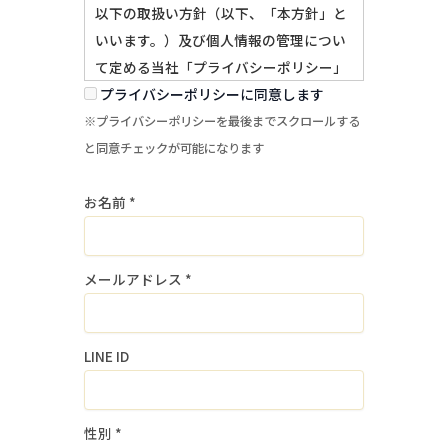
以下の取扱い方針（以下、「本方針」と
いいます。）及び個人情報の管理につい
て定める当社「プライバシーポリシー」
に基づき、適切に管理・運用致します。
プライバシーポリシーに同意します
当社求人へのご応募にあたっては、本方
※プライバシーポリシーを最後までスクロールする
針及び「プライバシーポリシー」をよく
と同意チェックが可能になります
お読みになり、これらへ同意して頂く必
お名前
*
要があります。
１．個人情報の取得・利用目的
メールアドレス
*
当社は、個人情報を採用募集選考および
入社手続の実施に必要な範囲内で利用し
ます。
LINE ID
当社は、個人情報を同意なく上記以外の
目的で利用しません。
性別
*
２．個人情報の提供