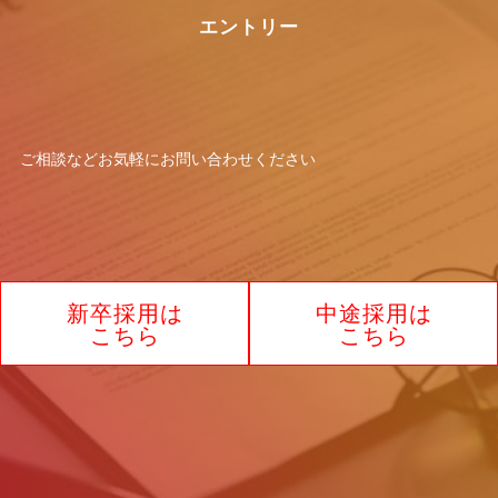
報の開示には応じかねますので予めご了
エントリー
承願います。
【お問い合わせ窓口】
窓口の名称：個人情報お問合わせ窓口
ご相談などお気軽に
お問い合わせください
お問合わせ窓口：林 智代
住所：大阪府大阪市北区角田町8-1 大阪
梅田ツインタワーズ・ノース17F
電話：0120-732-440
新卒採用は
中途採用は
制定2025年7月1日
こちら
こちら