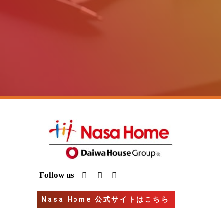
I
Y
G
Follow us
n
o
o
s
u
o
t
t
g
Nasa Home 公式サイトはこちら
a
u
l
g
b
e