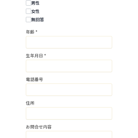
男性
当社は、個人情報を事前に本人の同意を
女性
得ることなく、第三者に提供しません。
無回答
年齢
*
３．個人情報の委託
当社は、採用業務に関する個人情報の取
扱いを他の事業者に委託しません。
生年月日
*
４．個人情報の安全管理
個人情報の漏洩等がなされないよう、適
電話番号
切に安全管理対策を実施します。
５．個人情報の任意性
住所
当社に個人情報を提供いただくことは、
ご本人様の任意のご意思によります。
ただし、ご本人様が個人情報の提供を拒
お問合せ内容
否された場合は、上記１．個人情報の取