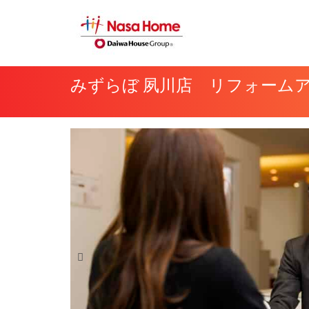
内
容
を
ス
みずらぼ 夙川店 リフォーム
キ
ッ
プ