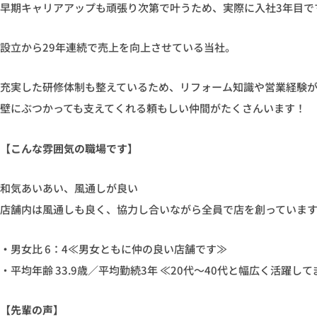
早期キャリアアップも頑張り次第で叶うため、実際に入社3年目で
設立から29年連続で売上を向上させている当社。
充実した研修体制も整えているため、リフォーム知識や営業経験
壁にぶつかっても支えてくれる頼もしい仲間がたくさんいます！
【こんな雰囲気の職場です】
和気あいあい、風通しが良い
店舗内は風通しも良く、協力し合いながら全員で店を創っていま
・
男女比 6：4≪男女ともに仲の良い店舗です≫
・平均年齢 33.9歳／平均勤続3年 ≪20代〜40代と幅広く活躍して
【先輩の声】