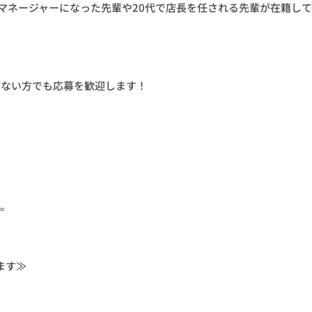
マネージャーになった先輩や20代で店長を任される先輩が在籍し
がない方でも応募を歓迎します！
す。
ます≫