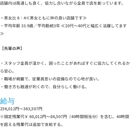
店舗内は風通しも良く、協力し合いながら全員で店を創っています。
・
男女比 6：4≪男女ともに仲の良い店舗です≫
・平均年齢 33.9歳／平均勤続3年 ≪20代〜40代と幅広く活躍してます
≫
【先輩の声】
・スタッフ全員が温かく、困ったことがあればすぐに協力してくれるか
ら安心。
・職場が綺麗で、従業員思いの設備なので心地が良い。
・働き方も融通が利くので、自分らしく働ける。
給与
256,012円～363,507円
※固定残業代￥ 60,012円～84,507円（40時間相当分）を含む。40時間
を超える残業代は追加で支給する。