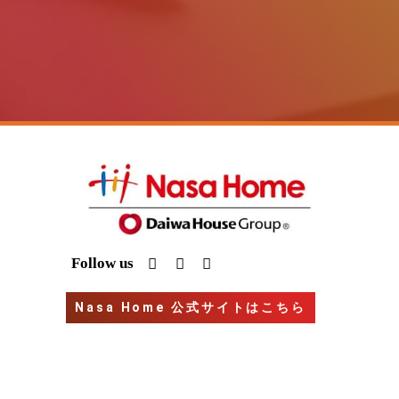
I
Y
G
Follow us
n
o
o
s
u
o
t
t
g
Nasa Home 公式サイトはこちら
a
u
l
g
b
e
r
e
a
m