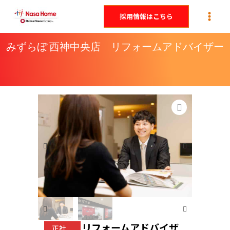
内
採用情報はこちら
容
を
みずらぼ 西神中央店 リフォームアドバイザー
ス
キ
ッ
プ
リフォームアドバイザ
正社