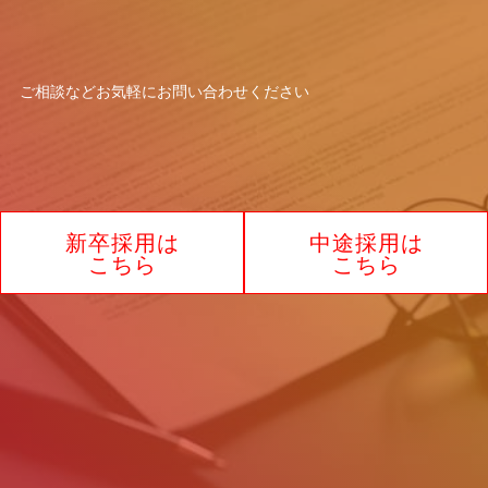
【お問い合わせ窓口】
窓口の名称：個人情報お問合わせ窓口
ご相談などお気軽に
お問い合わせください
お問合わせ窓口：林 智代
住所：大阪府大阪市北区角田町8-1 大阪
梅田ツインタワーズ・ノース17F
電話：0120-732-440
新卒採用は
中途採用は
制定2025年7月1日
こちら
こちら