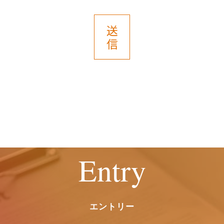
いますのでご了承ください。
また、これによりご本人様が被った損害
送
（逸失利益を含む）、不利益等につい
信
て、当社は何らの賠償責任等を負いませ
ん。
６．開示等の受付・窓口
ご提供いただいた保有個人データについ
ては、開示等（利用目的の通知、開示、
内容の訂正・追加または削除、利用停
止、消去および第三者提供の停止）のご
請求ができます。
Entry
お申し出は、以下の窓口にて受付けま
す。
また、個々の選考・評価結果に関する情
報の開示には応じかねますので予めご了
エントリー
承願います。