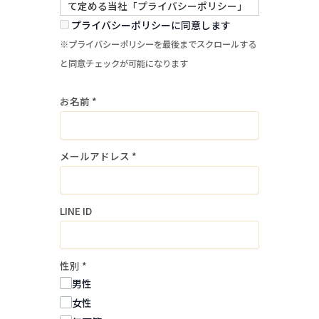
て定める当社「プライバシーポリシー」
に基づき、適切に管理・運用致します。
プライバシーポリシーに同意します
当社求人へのご応募にあたっては、本方
※プライバシーポリシーを最後までスクロールする
針及び「プライバシーポリシー」をよく
と同意チェックが可能になります
お読みになり、これらへ同意して頂く必
お名前
*
要があります。
１．個人情報の取得・利用目的
メールアドレス
*
当社は、個人情報を採用募集選考および
入社手続の実施に必要な範囲内で利用し
ます。
LINE ID
当社は、個人情報を同意なく上記以外の
目的で利用しません。
性別
*
２．個人情報の提供
男性
当社は、個人情報を事前に本人の同意を
女性
得ることなく、第三者に提供しません。