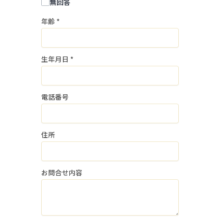
無回答
年齢
*
３．個人情報の委託
当社は、採用業務に関する個人情報の取
扱いを他の事業者に委託しません。
生年月日
*
４．個人情報の安全管理
個人情報の漏洩等がなされないよう、適
電話番号
切に安全管理対策を実施します。
５．個人情報の任意性
住所
当社に個人情報を提供いただくことは、
ご本人様の任意のご意思によります。
ただし、ご本人様が個人情報の提供を拒
お問合せ内容
否された場合は、上記１．個人情報の取
得・利用目的に記載の業務に支障をきた
し、採用選考の対象外となる場合がござ