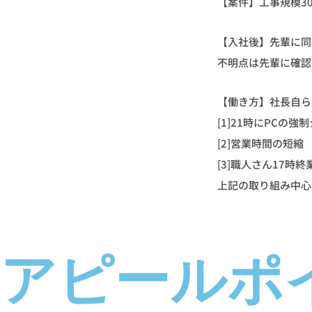
【案件】工事規模3
【入社後】先輩に同
不明点は先輩に確認
【働き方】社長自ら
[1]21時にPCの
[2]営業時間の短縮
[3]職人さん17時終
上記の取り組み中心
アピールポ