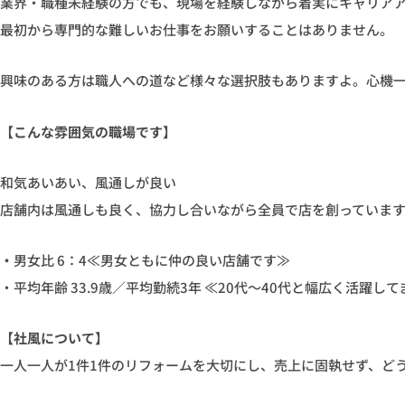
業界・職種未経験の方でも、現場を経験しながら着実にキャリア
最初から専門的な難しいお仕事をお願いすることはありません。
興味のある方は職人への道など様々な選択肢もありますよ。心機
【こんな雰囲気の職場です】
和気あいあい、風通しが良い
店舗内は風通しも良く、協力し合いながら全員で店を創っていま
・
男女比 6：4≪男女ともに仲の良い店舗です≫
・平均年齢 33.9歳／平均勤続3年 ≪20代〜40代と幅広く活躍して
【社風について】
一人一人が1件1件のリフォームを大切にし、売上に固執せず、ど