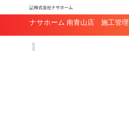
内
容
ナサホーム 南青山店 施工管理
を
ス
キ
ッ
プ