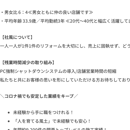
・
男女比 6：4≪男女ともに仲の良い店舗です≫
・平均年齢 33.9歳／平均勤続3年 ≪20代〜40代と幅広く活躍して
【社風について】
一人一人が1件1件のリフォームを大切にし、売上に固執せず、ど
【残業時間減少の取り組み】
PC強制シャットダウンシステムの導入/店舗営業時間の短縮
私たちと共にお客様の思いを形にしていただける方お待ちしてお
＼コロナ禍でも安定した業績をキープ／
未経験から手に職をつけれる！
「人を育てる風土」で未経験でも安心！
年間約9,200件の関西トップレベルの施工実績！