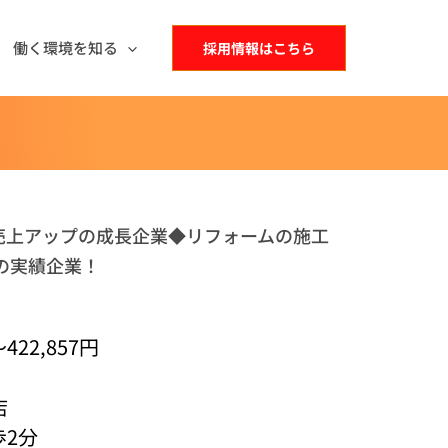
働く環境を知る
採用情報はこちら
続売上アップの成長企業◆リフォームの施工
の実績企業！
422,857円
店
歩2分