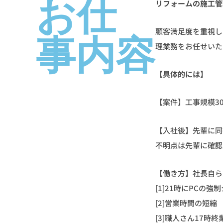
お仕
リフォームの施工管
顧客満足度を重視し
事内容
理業務をお任せいた
【具体的には】
【案件】工事規模3
【入社後】先輩に同
不明点は先輩に確認
【働き方】社長自ら
[1]21時にPCの
[2]営業時間の短縮
[3]職人さん17時終