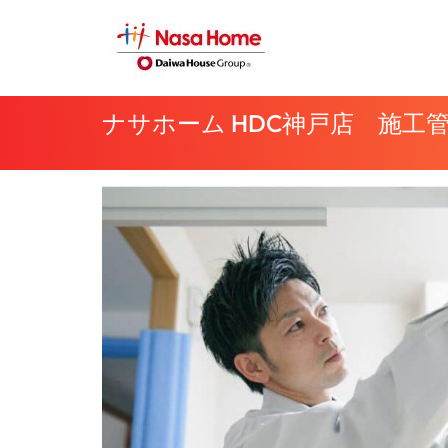
内
容
を
ス
ナサホーム HDC神戸店 施工
キ
ッ
プ