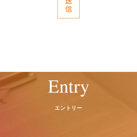
送
信
て、当社は何らの賠償責任等を負いませ
ん。
６．開示等の受付・窓口
ご提供いただいた保有個人データについ
ては、開示等（利用目的の通知、開示、
内容の訂正・追加または削除、利用停
止、消去および第三者提供の停止）のご
請求ができます。
Entry
お申し出は、以下の窓口にて受付けま
す。
また、個々の選考・評価結果に関する情
報の開示には応じかねますので予めご了
エントリー
承願います。
【お問い合わせ窓口】