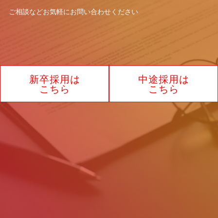
窓口の名称：個人情報お問合わせ窓口
ご相談などお気軽に
お問い合わせください
お問合わせ窓口：林 智代
住所：大阪府大阪市北区角田町8-1 大阪
梅田ツインタワーズ・ノース17F
電話：0120-732-440
新卒採用は
中途採用は
制定2025年7月1日
こちら
こちら