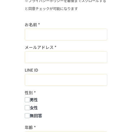
当社求人へのご応募にあたっては、本方
※プライバシーポリシーを最後までスクロールする
針及び「プライバシーポリシー」をよく
と同意チェックが可能になります
お読みになり、これらへ同意して頂く必
お名前
*
要があります。
１．個人情報の取得・利用目的
メールアドレス
*
当社は、個人情報を採用募集選考および
入社手続の実施に必要な範囲内で利用し
ます。
LINE ID
当社は、個人情報を同意なく上記以外の
目的で利用しません。
性別
*
２．個人情報の提供
男性
当社は、個人情報を事前に本人の同意を
女性
得ることなく、第三者に提供しません。
無回答
年齢
*
３．個人情報の委託