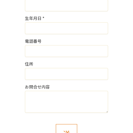
当社は、採用業務に関する個人情報の取
扱いを他の事業者に委託しません。
生年月日
*
４．個人情報の安全管理
個人情報の漏洩等がなされないよう、適
電話番号
切に安全管理対策を実施します。
５．個人情報の任意性
住所
当社に個人情報を提供いただくことは、
ご本人様の任意のご意思によります。
ただし、ご本人様が個人情報の提供を拒
お問合せ内容
否された場合は、上記１．個人情報の取
得・利用目的に記載の業務に支障をきた
し、採用選考の対象外となる場合がござ
いますのでご了承ください。
また、これによりご本人様が被った損害
（逸失利益を含む）、不利益等につい