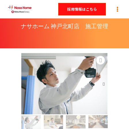
内
採用情報はこちら
容
を
ナサホーム 神戸北町店 施工管理
ス
キ
ッ
プ