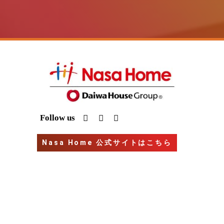
I
Y
G
Follow us
n
o
o
s
u
o
t
t
g
Nasa Home 公式サイトはこちら
a
u
l
g
b
e
r
e
a
m