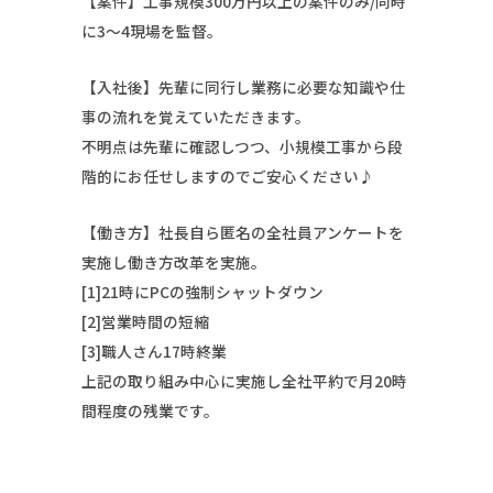
【案件】工事規模300万円以上の案件のみ/同時
に3～4現場を監督。
【入社後】先輩に同行し業務に必要な知識や仕
事の流れを覚えていただきます。
不明点は先輩に確認しつつ、小規模工事から段
階的にお任せしますのでご安心ください♪
【働き方】社長自ら匿名の全社員アンケートを
実施し働き方改革を実施。
[1]21時にPCの強制シャットダウン
[2]営業時間の短縮
[3]職人さん17時終業
上記の取り組み中心に実施し全社平約で月20時
間程度の残業です。