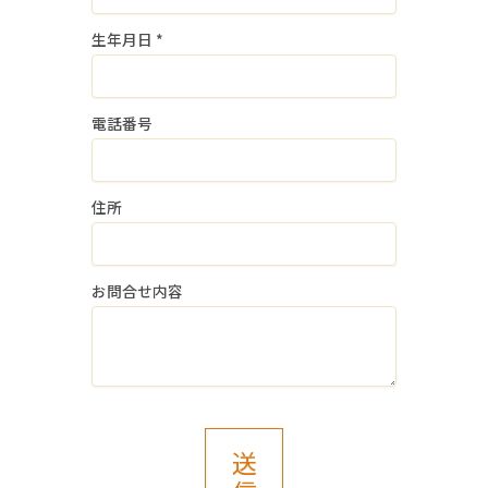
扱いを他の事業者に委託しません。
生年月日
*
４．個人情報の安全管理
個人情報の漏洩等がなされないよう、適
電話番号
切に安全管理対策を実施します。
５．個人情報の任意性
住所
当社に個人情報を提供いただくことは、
ご本人様の任意のご意思によります。
ただし、ご本人様が個人情報の提供を拒
お問合せ内容
否された場合は、上記１．個人情報の取
得・利用目的に記載の業務に支障をきた
し、採用選考の対象外となる場合がござ
いますのでご了承ください。
また、これによりご本人様が被った損害
送
（逸失利益を含む）、不利益等につい
て、当社は何らの賠償責任等を負いませ