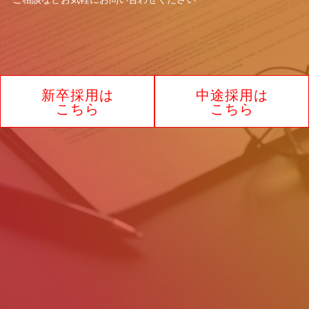
お問合わせ窓口：林 智代
住所：大阪府大阪市北区角田町8-1 大阪
梅田ツインタワーズ・ノース17F
電話：0120-732-440
新卒採用は
中途採用は
制定2025年7月1日
こちら
こちら