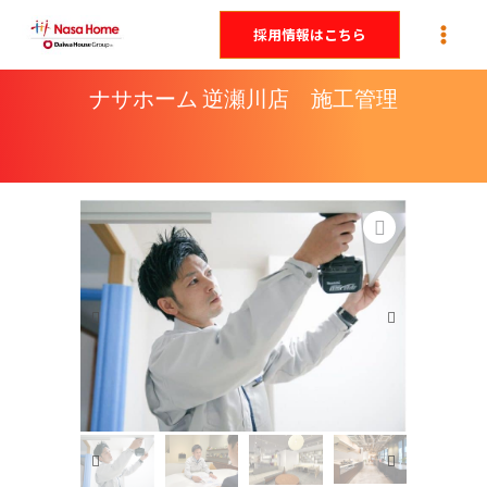
内
採用情報はこちら
容
を
ナサホーム 逆瀬川店 施工管理
ス
キ
ッ
プ