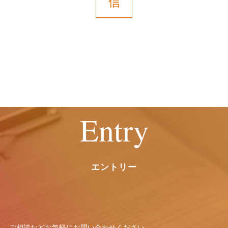
信
ん。
６．開示等の受付・窓口
ご提供いただいた保有個人データについ
ては、開示等（利用目的の通知、開示、
内容の訂正・追加または削除、利用停
止、消去および第三者提供の停止）のご
請求ができます。
Entry
お申し出は、以下の窓口にて受付けま
す。
また、個々の選考・評価結果に関する情
報の開示には応じかねますので予めご了
エントリー
承願います。
【お問い合わせ窓口】
窓口の名称：個人情報お問合わせ窓口
ご相談などお気軽に
お問い合わせください