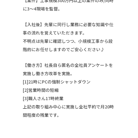
【案件】工事規模300万円以上の案件のみ/同時
に3～4現場を監督。
【入社後】先輩に同行し業務に必要な知識や仕
事の流れを覚えていただきます。
不明点は先輩に確認しつつ、小規模工事から段
階的にお任せしますのでご安心ください♪
【働き方】社長自ら匿名の全社員アンケートを
実施し働き方改革を実施。
[1]21時にPCの強制シャットダウン
[2]営業時間の短縮
[3]職人さん17時終業
上記の取り組み中心に実施し全社平約で月20時
間程度の残業です。