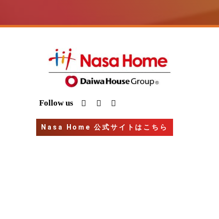
I
Y
G
Follow us
n
o
o
s
u
o
t
t
g
Nasa Home 公式サイトはこちら
a
u
l
g
b
e
r
e
a
m