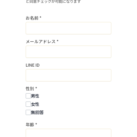
針及び「プライバシーポリシー」をよく
と同意チェックが可能になります
お読みになり、これらへ同意して頂く必
お名前
*
要があります。
１．個人情報の取得・利用目的
メールアドレス
*
当社は、個人情報を採用募集選考および
入社手続の実施に必要な範囲内で利用し
ます。
LINE ID
当社は、個人情報を同意なく上記以外の
目的で利用しません。
性別
*
２．個人情報の提供
男性
当社は、個人情報を事前に本人の同意を
女性
得ることなく、第三者に提供しません。
無回答
年齢
*
３．個人情報の委託
当社は、採用業務に関する個人情報の取