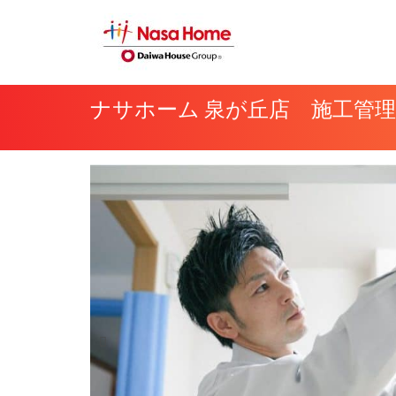
内
容
を
ス
ナサホーム 泉が丘店 施工管理
キ
ッ
プ