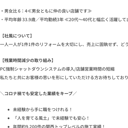
・
男女比 6：4≪男女ともに仲の良い店舗です≫
・平均年齢 33.9歳／平均勤続3年 ≪20代〜40代と幅広く活躍して
【社風について】
一人一人が1件1件のリフォームを大切にし、売上に固執せず、ど
【残業時間減少の取り組み】
PC強制シャットダウンシステムの導入/店舗営業時間の短縮
私たちと共にお客様の思いを形にしていただける方お待ちしてお
＼コロナ禍でも安定した業績をキープ／
未経験から手に職をつけれる！
「人を育てる風土」で未経験でも安心！
年間約9,200件の関西トップレベルの施工実績！