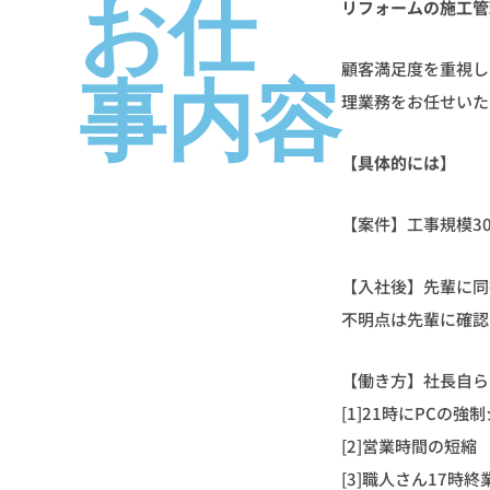
お仕
リフォームの施工管
顧客満足度を重視し
事内容
理業務をお任せいた
【具体的には】
【案件】工事規模3
【入社後】先輩に同
不明点は先輩に確認
【働き方】社長自ら
[1]21時にPCの
[2]営業時間の短縮
[3]職人さん17時終